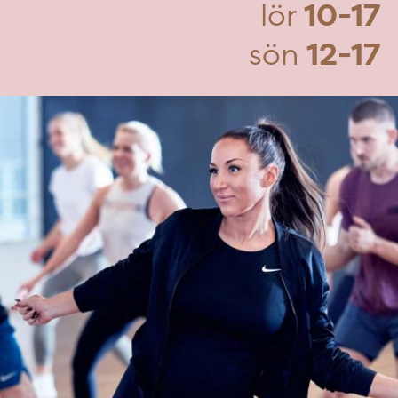
lör
10-17
sön
12-17