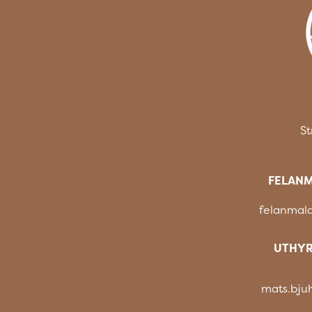
St
FELANM
felanmal
UTHYR
mats.bju